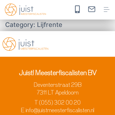
Category:
Lijfrente
Juist! Meesterfiscalisten BV
Deventerstraat 29B
7311 LT Apeldoorn
T
(055) 302 00 20
E
info@juistmeesterfiscalisten.nl