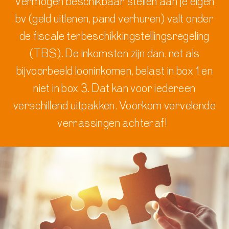
Vermogen beschikbaar stellen aan je eigen
bv (geld uitlenen, pand verhuren) valt
onder
de fiscale terbeschikkingstellingsregeling
(TBS)
.
De inkomsten zijn dan, net als
bijvoorbeeld looninkomen, belast in box 1
en
niet in box 3. Dat kan voor iedereen
verschillend uitpakken
.
Voorkom vervelende
verrassingen achteraf!