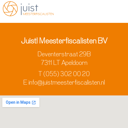
Juist! Meesterfiscalisten BV
Deventerstraat 29B
7311 LT Apeldoorn
T
(055) 302 00 20
E
info@juistmeesterfiscalisten.nl