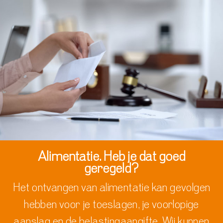
Alimentatie. Heb je dat goed
geregeld?
Het ontvangen van alimentatie kan gevolgen
hebben voor
je
toeslagen, je
voorlopige
aanslag en de belastingaangifte. Wij kunnen