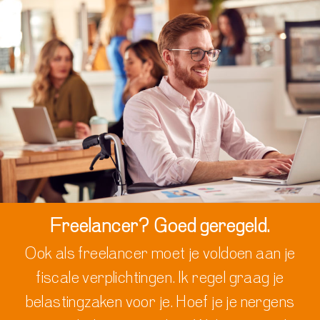
Freelancer? Goed geregeld.
Ook als freelancer moet je voldoen aan je
fiscale verplichtingen
.
Ik
regel
graag
je
belastingzaken voor je.
Hoef je je nergens