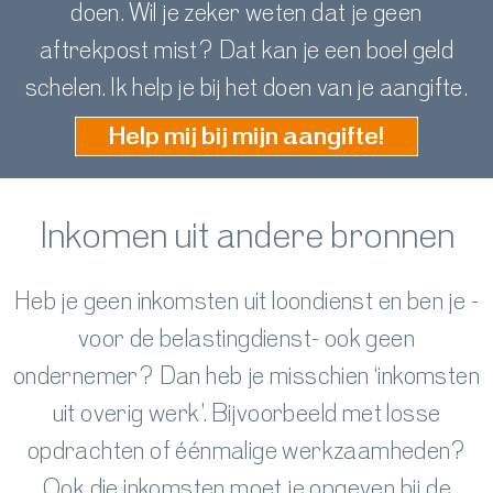
doen. Wil je zeker weten dat je geen
aftrekpost mist? Dat kan je een boel geld
schelen. Ik help je bij het doen van je aangifte.
Help mij bij mijn aangifte!
Inkomen uit andere bronnen
Heb je geen inkomsten uit loondienst en ben je -
voor de belastingdienst- ook geen
ondernemer? Dan heb je misschien ‘inkomsten
uit overig werk’. Bijvoorbeeld met losse
opdrachten of éénmalige werkzaamheden?
Ook die inkomsten moet je opgeven bij de