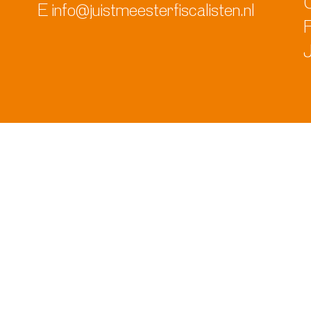
E
info@juistmeesterfiscalisten.nl
F
J