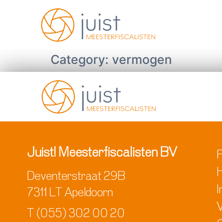
Category:
vermogen
Juist! Meesterfiscalisten BV
F
Deventerstraat 29B
7311 LT Apeldoorn
T
(055) 302 00 20