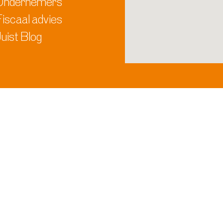
Ondernemers
iscaal advies
uist Blog