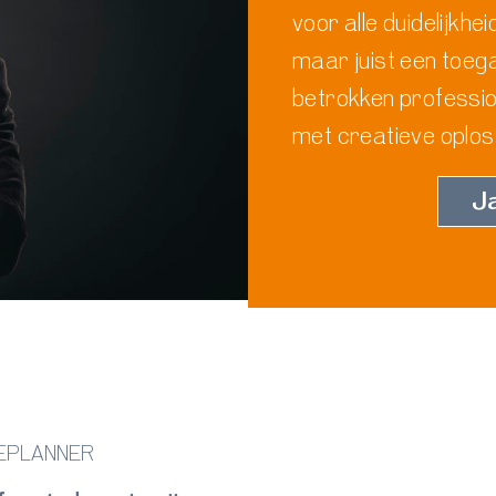
voor alle duidelijkhei
maar juist een toegan
betrokken profession
met creatieve oplos
Ja
TEPLANNER