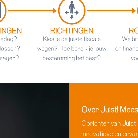
Over Juist! Mees
Oprichter van Juist!
Innovatieve en ervar