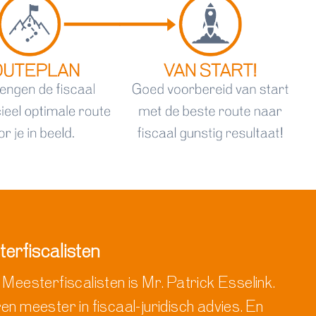
terfiscalisten
 Meesterfiscalisten is Mr. Patrick Esselink.
en meester in fiscaal-juridisch advies. En