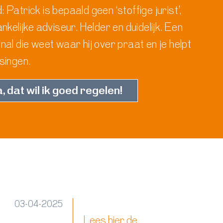
d: Patrick is bepaald geen ‘stoffige jurist’,
kelijke adviseur. Helder en duidelijk. Een
al die weet waar hij over praat en je helpt
singen.
, dat wil ik goed regelen!
03-04-2025
Lees hier de