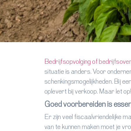
Bedrijfsopvolging of bedrijfsove
situatie is anders. Voor onderne
schenkingsmogelijkheden. Bij ee
oplevert bij verkoop
.
Maar let op!
Goed voorbereiden is essen
Er zijn veel fiscaalvriendelijke
van te kunnen maken moet je vro