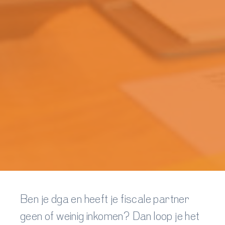
Ben je dga en heeft je fiscale partner
geen of weinig inkomen? Dan loop je het