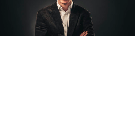
Over Juist! Meesterfiscalisten
Oprichter van Juist! Meesterfiscalisten
is Mr. Patrick Esselink. Innovatieve en
ervaren meester in fiscaal-juridisch
advies. En voor alle duidelijkheid: Patrick
is bepaald geen ‘stoffige jurist’, maar